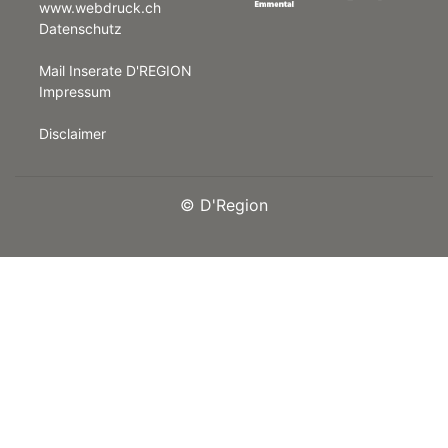
www.webdruck.ch
Datenschutz
rt
Mail Inserate D'REGION
Impressum
Disclaimer
©
D'Region
n