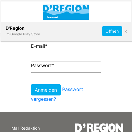
Abonnieren
D'Region
×
Öffnen
Im Google Play Store
E-mail
*
Immobilien
Passwort
*
Veranstaltungen
Passwort
Stellen
vergessen?
E-
Paper
Mail Redaktion
App