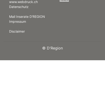
www.webdruck.ch
Datenschutz
rt
Mail Inserate D'REGION
Impressum
Disclaimer
©
D'Region
n