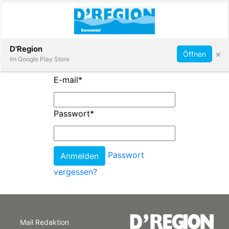
Abonnieren
D'Region
×
Öffnen
Im Google Play Store
E-mail
*
Immobilien
Passwort
*
Veranstaltungen
Passwort
Stellen
vergessen?
E-
Paper
Mail Redaktion
App