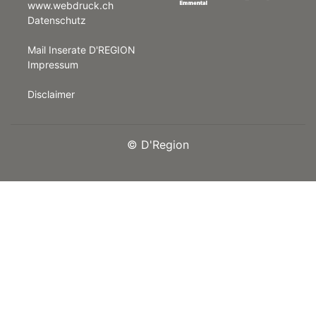
www.webdruck.ch
Datenschutz
rt
Mail Inserate D'REGION
Impressum
Disclaimer
©
D'Region
n