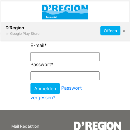
Abonnieren
D'Region
×
Öffnen
Im Google Play Store
E-mail
*
Immobilien
Passwort
*
Veranstaltungen
Passwort
Stellen
vergessen?
E-
Paper
Mail Redaktion
App