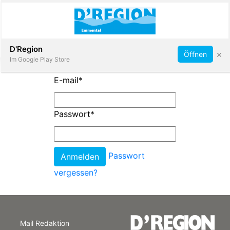
Abonnieren
D'Region
×
Öffnen
Im Google Play Store
E-mail
*
Immobilien
Passwort
*
Veranstaltungen
Passwort
Stellen
vergessen?
E-
Paper
Mail Redaktion
App