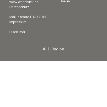
www.webdruck.ch
Datenschutz
rt
Mail Inserate D'REGION
Impressum
Disclaimer
©
D'Region
n