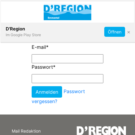
Abonnieren
D'Region
×
Öffnen
Im Google Play Store
E-mail
*
Immobilien
Passwort
*
Veranstaltungen
Passwort
Stellen
vergessen?
E-
Paper
Mail Redaktion
App