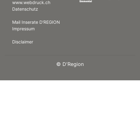
www.webdruck.ch
Datenschutz
rt
Mail Inserate D'REGION
Impressum
Disclaimer
©
D'Region
n