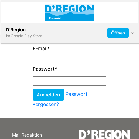
Abonnieren
D'Region
×
Öffnen
Im Google Play Store
E-mail
*
Immobilien
Passwort
*
Veranstaltungen
Passwort
Stellen
vergessen?
E-
Paper
Mail Redaktion
App