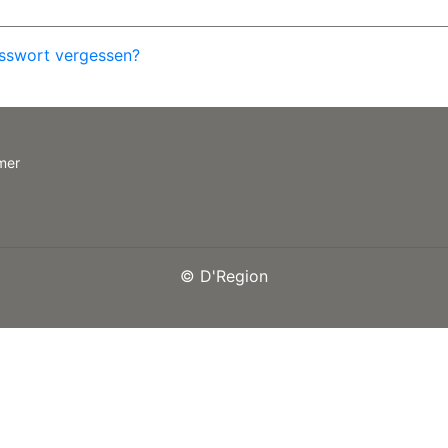
sswort vergessen?
mer
©
D'Region