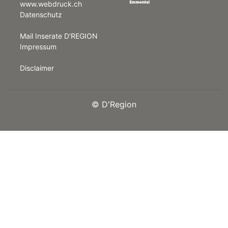
www.webdruck.ch
Datenschutz
rt
Mail Inserate D'REGION
Impressum
Disclaimer
©
D'Region
n