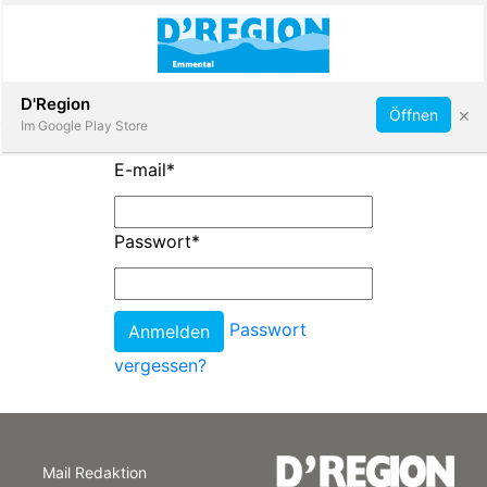
Abonnieren
D'Region
×
Öffnen
Im Google Play Store
E-mail
*
Immobilien
Passwort
*
Veranstaltungen
Passwort
Stellen
vergessen?
E-
Paper
Mail Redaktion
App