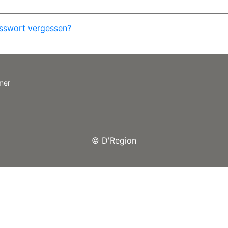
sswort vergessen?
mer
©
D'Region