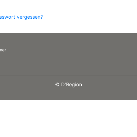
sswort vergessen?
mer
©
D'Region