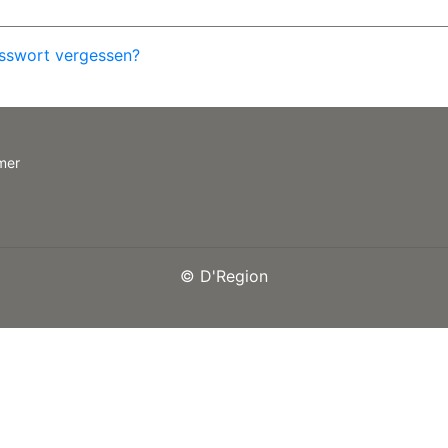
sswort vergessen?
mer
©
D'Region