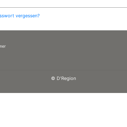
sswort vergessen?
mer
©
D'Region