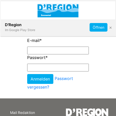
Abonnieren
D'Region
×
Öffnen
Im Google Play Store
E-mail
*
Immobilien
Passwort
*
Veranstaltungen
Passwort
Stellen
vergessen?
E-
Paper
Mail Redaktion
App