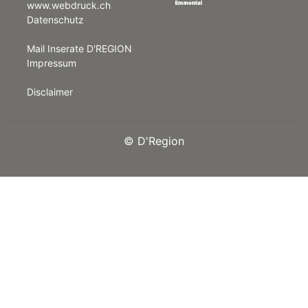
www.webdruck.ch
Datenschutz
rt
Mail Inserate D'REGION
Impressum
Disclaimer
©
D'Region
n