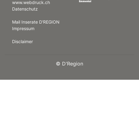
www.webdruck.ch
Datenschutz
rt
Mail Inserate D'REGION
Impressum
Disclaimer
©
D'Region
n