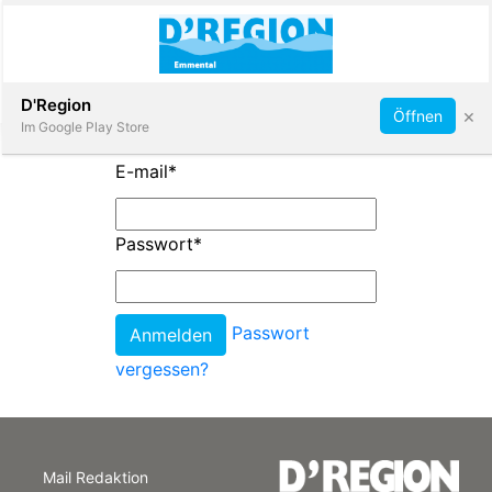
Abonnieren
D'Region
×
Öffnen
Im Google Play Store
E-mail
*
Immobilien
Passwort
*
Veranstaltungen
Passwort
Stellen
vergessen?
E-
Paper
Mail Redaktion
App