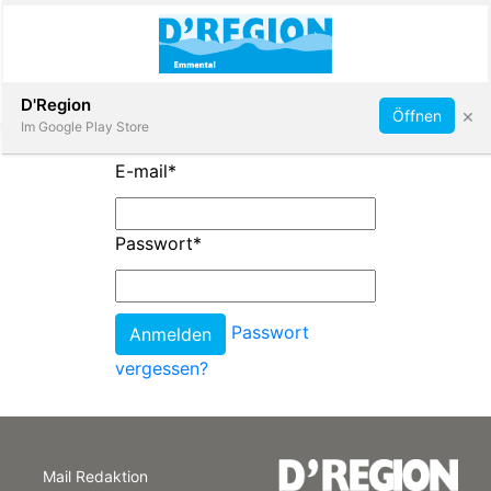
Abonnieren
D'Region
×
Öffnen
Im Google Play Store
E-mail
*
Immobilien
Passwort
*
Veranstaltungen
Passwort
Stellen
vergessen?
E-
Paper
Mail Redaktion
App