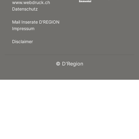
www.webdruck.ch
Datenschutz
rt
Mail Inserate D'REGION
Impressum
Disclaimer
©
D'Region
n