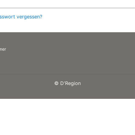
sswort vergessen?
mer
©
D'Region