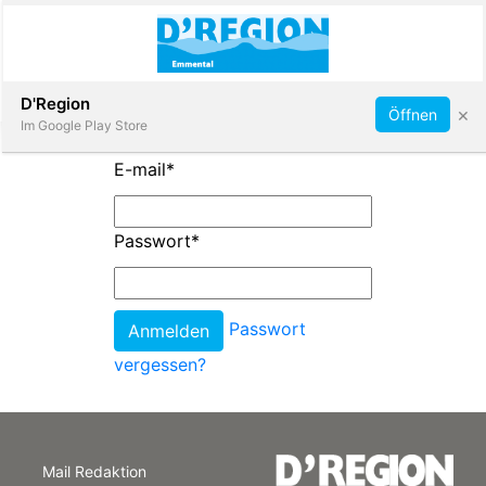
Abonnieren
D'Region
×
Öffnen
Im Google Play Store
E-mail
*
Immobilien
Passwort
*
Veranstaltungen
Passwort
Stellen
vergessen?
E-
Paper
Mail Redaktion
App