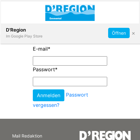
Abonnieren
D'Region
×
Öffnen
Im Google Play Store
E-mail
*
Immobilien
Passwort
*
Veranstaltungen
Passwort
Stellen
vergessen?
E-
Paper
Mail Redaktion
App