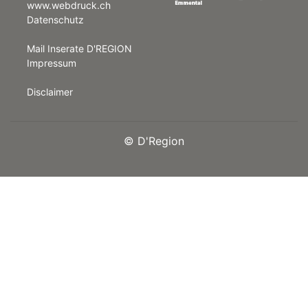
www.webdruck.ch
Datenschutz
rt
Mail Inserate D'REGION
Impressum
Disclaimer
©
D'Region
n