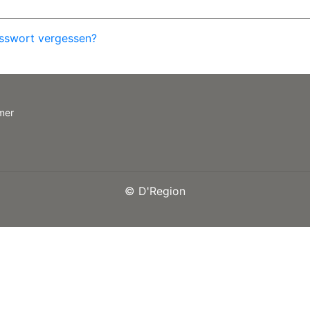
sswort vergessen?
mer
©
D'Region