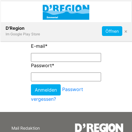
Abonnieren
D'Region
×
Öffnen
Im Google Play Store
E-mail
*
Immobilien
Passwort
*
Veranstaltungen
Passwort
Stellen
vergessen?
E-
Paper
Mail Redaktion
App