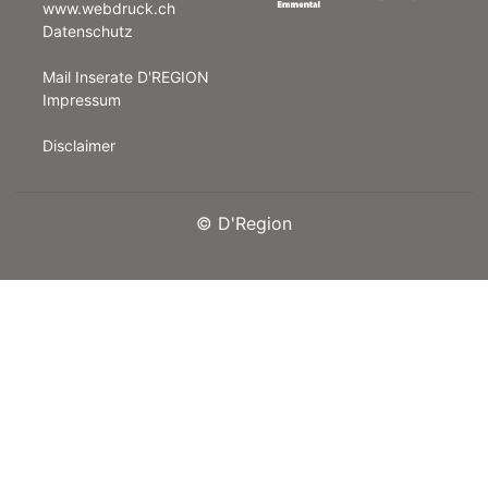
www.webdruck.ch
Datenschutz
rt
Mail Inserate D'REGION
Impressum
Disclaimer
©
D'Region
n