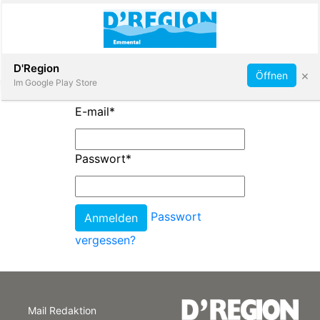
Abonnieren
D'Region
×
Öffnen
Im Google Play Store
E-mail
*
Immobilien
Passwort
*
Veranstaltungen
Passwort
Stellen
vergessen?
E-
Paper
Mail Redaktion
App