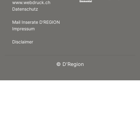
www.webdruck.ch
Datenschutz
rt
Mail Inserate D'REGION
Impressum
Disclaimer
©
D'Region
n