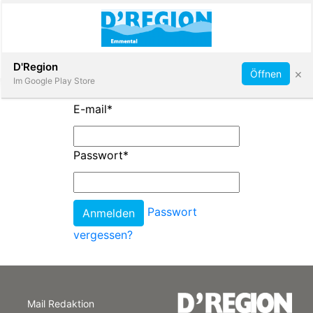
Abonnieren
D'Region
×
Öffnen
Im Google Play Store
E-mail
*
Immobilien
Passwort
*
Veranstaltungen
Passwort
Stellen
vergessen?
E-
Paper
Mail Redaktion
App