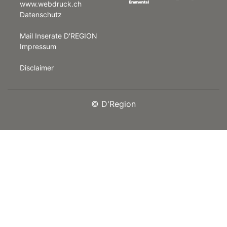
www.webdruck.ch
Datenschutz
rt
Mail Inserate D'REGION
Impressum
Disclaimer
©
D'Region
n