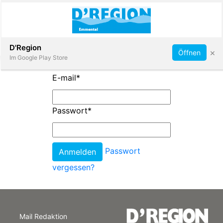
Abonnieren
D'Region
×
Öffnen
Im Google Play Store
E-mail
*
Immobilien
Passwort
*
Veranstaltungen
Passwort
Stellen
vergessen?
E-
Paper
Mail Redaktion
App