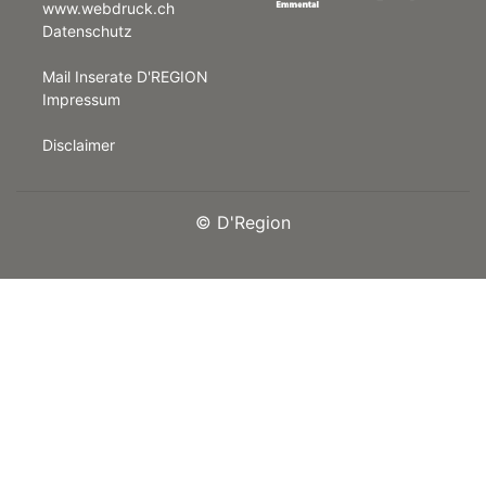
www.webdruck.ch
Datenschutz
rt
Mail Inserate D'REGION
Impressum
Disclaimer
©
D'Region
n