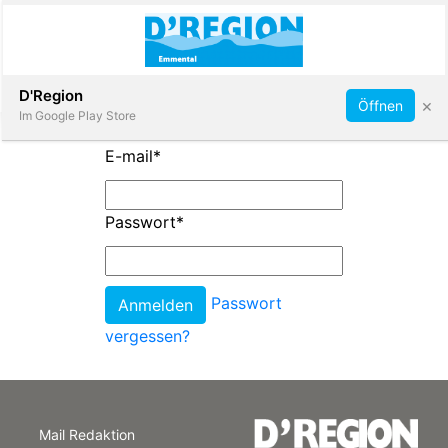
Abonnieren
D'Region
×
Öffnen
Im Google Play Store
E-mail
*
Immobilien
Passwort
*
Veranstaltungen
Passwort
Stellen
vergessen?
E-
Paper
Mail Redaktion
App