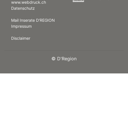
www.webdruck.ch
Datenschutz
rt
Mail Inserate D'REGION
Impressum
Disclaimer
©
D'Region
n