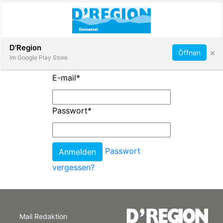
Abonnieren
D'Region
×
Öffnen
Im Google Play Store
E-mail
*
Immobilien
Passwort
*
Veranstaltungen
Passwort
Stellen
vergessen?
E-
Paper
Mail Redaktion
App