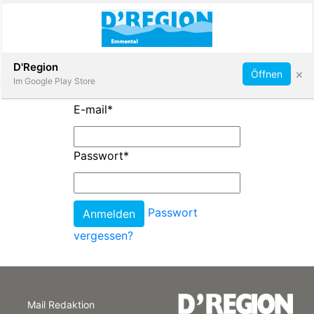
Abonnieren
D'Region
×
Öffnen
Im Google Play Store
E-mail
*
Immobilien
Passwort
*
Veranstaltungen
Passwort
Stellen
vergessen?
E-
Paper
Mail Redaktion
App