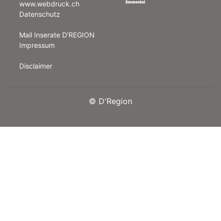
www.webdruck.ch
Datenschutz
rt
Mail Inserate D'REGION
Impressum
Disclaimer
©
D'Region
n