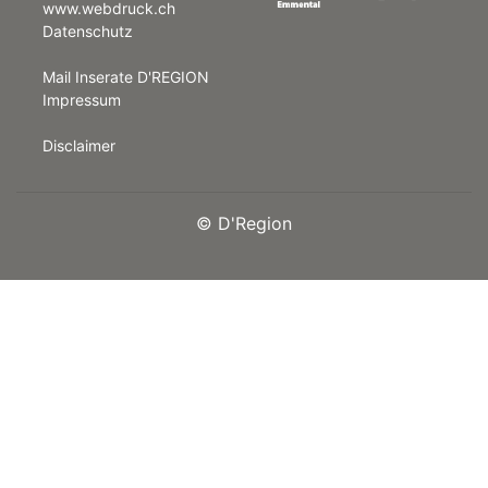
www.webdruck.ch
Datenschutz
rt
Mail Inserate D'REGION
Impressum
Disclaimer
©
D'Region
n