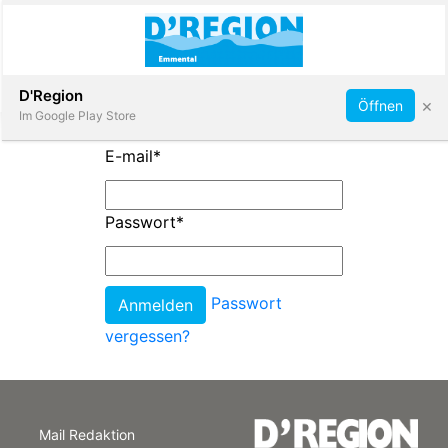
Abonnieren
D'Region
×
Öffnen
Im Google Play Store
E-mail
*
Immobilien
Passwort
*
Veranstaltungen
Passwort
Stellen
vergessen?
E-
Paper
Mail Redaktion
App