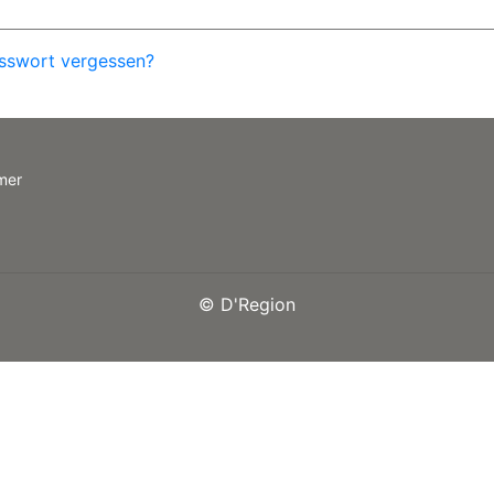
sswort vergessen?
mer
©
D'Region