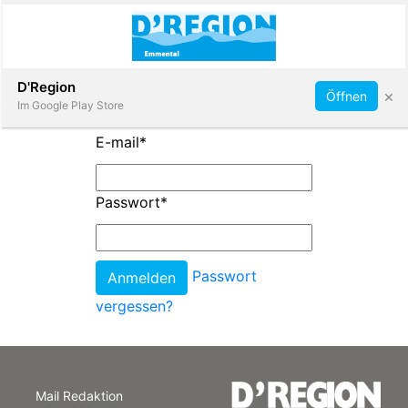
Abonnieren
D'Region
×
Öffnen
Im Google Play Store
E-mail
*
Immobilien
Passwort
*
Veranstaltungen
Passwort
Stellen
vergessen?
E-
Paper
Mail Redaktion
App