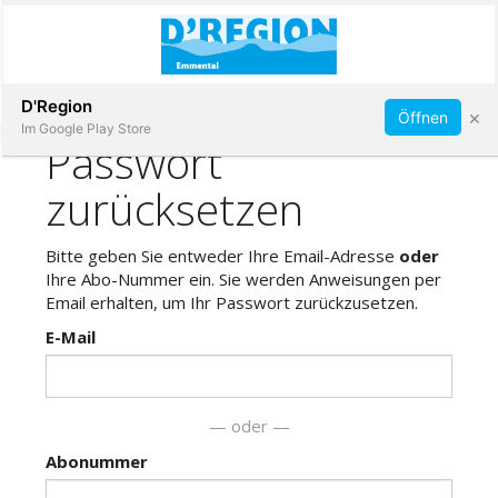
Abonnieren
D'Region
×
Öffnen
Im Google Play Store
Immobilien
Veranstaltungen
Stellen
E-
Paper
App