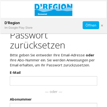
Abonnieren
D'Region
×
Öffnen
Im Google Play Store
Immobilien
Veranstaltungen
Stellen
E-
Paper
App