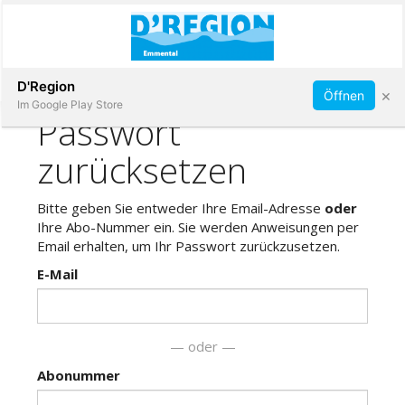
Abonnieren
D'Region
×
Öffnen
Im Google Play Store
Immobilien
Veranstaltungen
Stellen
E-
Paper
App