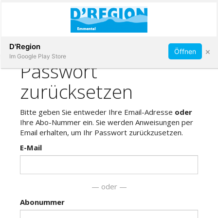
Abonnieren
D'Region
×
Öffnen
Im Google Play Store
Immobilien
Veranstaltungen
Stellen
E-
Paper
App