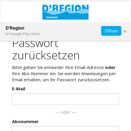
Abonnieren
D'Region
×
Öffnen
Im Google Play Store
Immobilien
Veranstaltungen
Stellen
E-
Paper
App