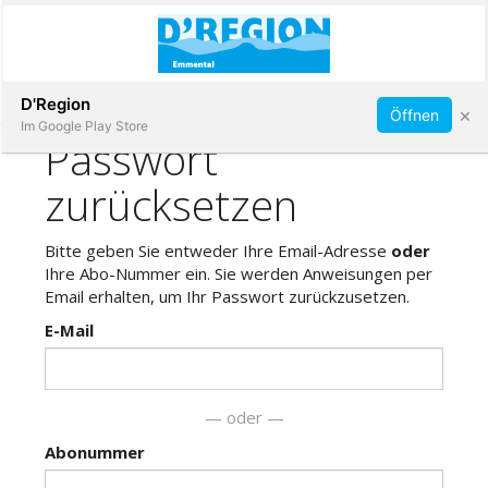
Abonnieren
D'Region
×
Öffnen
Im Google Play Store
Immobilien
Veranstaltungen
Stellen
E-
Paper
App