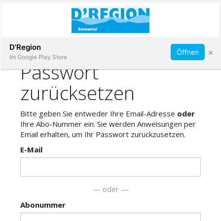
Abonnieren
D'Region
×
Öffnen
Im Google Play Store
Immobilien
Veranstaltungen
Stellen
E-
Paper
App