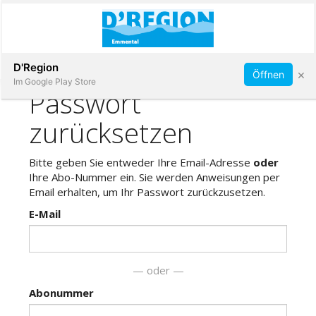
Abonnieren
D'Region
×
Öffnen
Im Google Play Store
Immobilien
Veranstaltungen
Stellen
E-
Paper
App