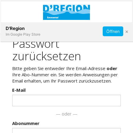
Abonnieren
D'Region
×
Öffnen
Im Google Play Store
Immobilien
Veranstaltungen
Stellen
E-
Paper
App