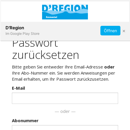
Abonnieren
D'Region
×
Öffnen
Im Google Play Store
Immobilien
Veranstaltungen
Stellen
E-
Paper
App