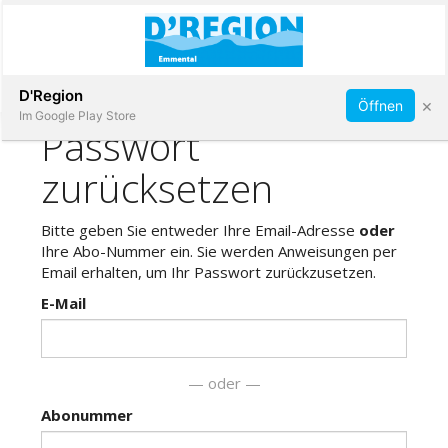
Abonnieren
D'Region
×
Öffnen
Im Google Play Store
Immobilien
Veranstaltungen
Stellen
E-
Paper
App