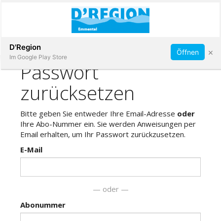
Abonnieren
D'Region
×
Öffnen
Im Google Play Store
Immobilien
Veranstaltungen
Stellen
E-
Paper
App