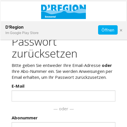
Abonnieren
D'Region
×
Öffnen
Im Google Play Store
Immobilien
Veranstaltungen
Stellen
E-
Paper
App