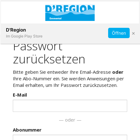
Abonnieren
D'Region
×
Öffnen
Im Google Play Store
Immobilien
Veranstaltungen
Stellen
E-
Paper
App