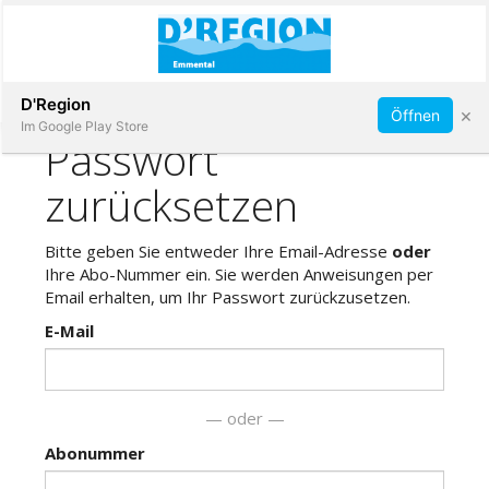
Abonnieren
D'Region
×
Öffnen
Im Google Play Store
Immobilien
Veranstaltungen
Stellen
E-
Paper
App