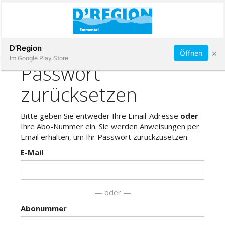
Abonnieren
D'Region
×
Öffnen
Im Google Play Store
Immobilien
Veranstaltungen
Stellen
E-
Paper
App