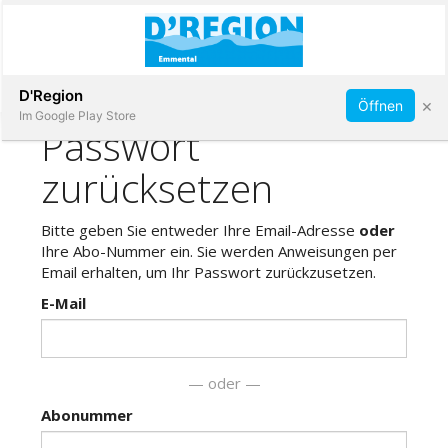
Abonnieren
D'Region
×
Öffnen
Im Google Play Store
Immobilien
Veranstaltungen
Stellen
E-
Paper
App