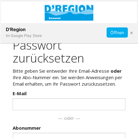
Abonnieren
D'Region
×
Öffnen
Im Google Play Store
Immobilien
Veranstaltungen
Stellen
E-
Paper
App