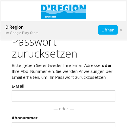
Abonnieren
D'Region
×
Öffnen
Im Google Play Store
Immobilien
Veranstaltungen
Stellen
E-
Paper
App