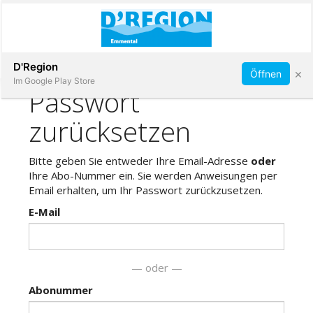
Abonnieren
D'Region
×
Öffnen
Im Google Play Store
Immobilien
Veranstaltungen
Stellen
E-
Paper
App