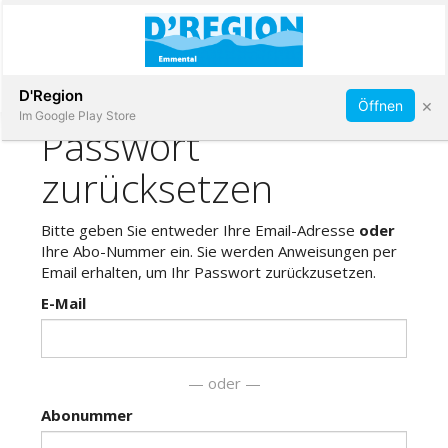
Abonnieren
D'Region
×
Öffnen
Im Google Play Store
Immobilien
Veranstaltungen
Stellen
E-
Paper
App